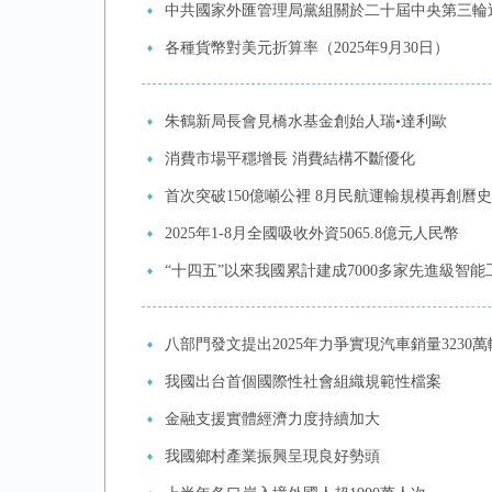
中共國家外匯管理局黨組關於二十屆中央第三輪
各種貨幣對美元折算率（2025年9月30日）
朱鶴新局長會見橋水基金創始人瑞•達利歐
消費市場平穩增長 消費結構不斷優化
首次突破150億噸公裡 8月民航運輸規模再創曆
2025年1-8月全國吸收外資5065.8億元人民幣
“十四五”以來我國累計建成7000多家先進級智能
八部門發文提出2025年力爭實現汽車銷量3230
我國出台首個國際性社會組織規範性檔案
金融支援實體經濟力度持續加大
我國鄉村產業振興呈現良好勢頭