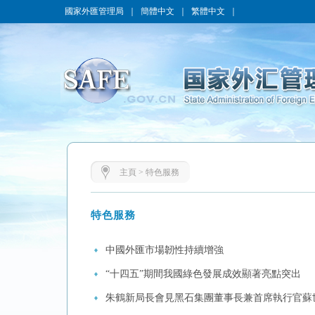
國家外匯管理局
｜
簡體中文
｜
繁體中文
｜
主頁
>
特色服務
特色服務
中國外匯市場韌性持續增強
“十四五”期間我國綠色發展成效顯著亮點突出
朱鶴新局長會見黑石集團董事長兼首席執行官蘇