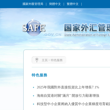
國家外匯管理局
｜
簡體中文
｜
繁體中文
｜
主頁
>
特色服務
特色服務
2025年我國對外直接投資比上年增長7.1%
海南自貿港封關“滿月” 開放引力顯著增強
科技型中小企業將納入優質中小企業梯度培育範