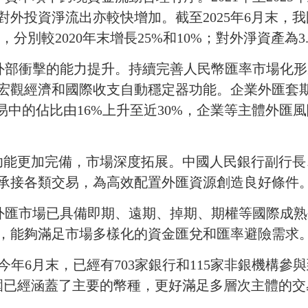
對外投資淨流出亦較快增加。截至
2025
年
6
月末，我
，分別較
2020
年末增長
25%
和
10%
；對外淨資產為
3
外部衝擊的能力提升。持續完善人民幣匯率市場化形
宏觀經濟和國際收支自動穩定器功能。企業外匯套
易中的佔比由
16%
上升至近
30%
，企業等主體外匯風
場功能更加完備，市場深度拓展。中國人民銀行副行
承接各類交易，為高效配置外匯資源創造良好條件
外匯市場已具備即期、遠期、掉期、期權等國際成熟
，能夠滿足市場多樣化的資金匯兌和匯率避險需求
今年
6
月末，已經有
703
家銀行和
115
家非銀機構參與
圍已經涵蓋了主要的幣種，更好滿足多層次主體的交