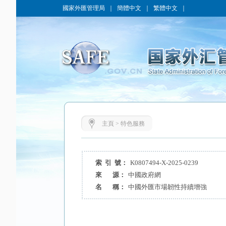
國家外匯管理局
｜
簡體中文
｜
繁體中文
｜
主頁
>
特色服務
索 引 號：
K0807494-X-2025-0239
來 源：
中國政府網
名 稱：
中國外匯市場韌性持續增強