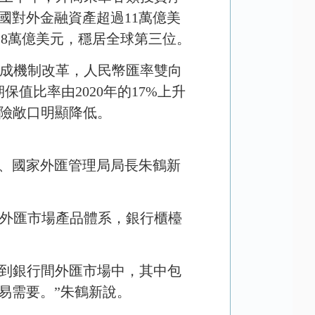
國對外金融資產超過
11
萬億美
.8
萬億美元，穩居全球第三位。
成機制改革，人民幣匯率雙向
期保值比率由
2020
年的
17%
上升
險敞口明顯降低。
長、國家外匯管理局局長朱鶴新
。
外匯市場產品體系，銀行櫃檯
。
到銀行間外匯市場中，其中包
易需要。”朱鶴新說。