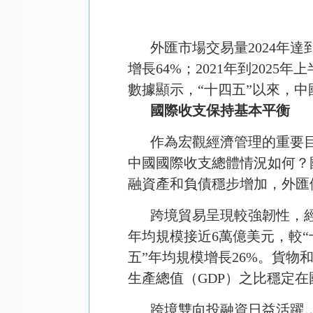
外匯市場交易量
2024
年達
增長
64%
；
2021
年到
2025
年上
數據顯示，“十四五”以來，
國際收支保持基本平衡
作為宏觀經濟管理的重要
中國國際收支總體情況如何？
融資產和負債穩步增加，外匯
跨境貿易呈現較強韌性，
年均規模接近
6
萬億美元，較“
五”年均規模增長
26%
。貨物
生產總值（
GDP
）之比穩定在
跨境雙向投融資日益活躍