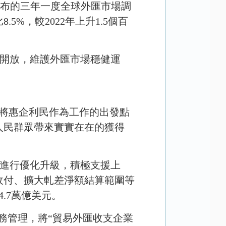
布的三年一度全球外匯市場調
比
8.5%
，較
2022
年上升
1.5
個百
開放，維護外匯市場穩健運
局將惠企利民作為工作的出發點
人民群眾帶來實實在在的獲得
進行優化升級，積極支援上
收付、擴大軋差淨額結算範圍等
4.7
萬億美元。
務管理，將“貿易外匯收支企業