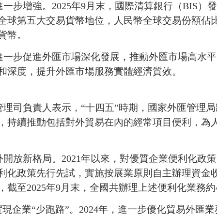
進一步增強。
2025
年
9
月末，國際清算銀行（
BIS
）發
全球第五大交易貨幣地位，人民幣全球交易份額佔
貨幣。
進一步促進外匯市場深化發展，推動外匯市場高水平
和深度，提升外匯市場服務實體經濟質效。
管理司負責人表示，“十四五”時期，國家外匯管理
，持續推動包括對外貿易在內的經常項目便利，為
外開放新格局。
2021
年以來，對優質企業便利化政策
利化政策先行先試，實施按展業原則自主辦理資金
，截至
2025
年
9
月末，全國共辦理上述便利化業務約
實現企業“少跑路”。
2024
年，進一步優化貿易外匯業