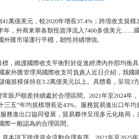
到
41
萬億美元，較
2020
年增長
37.4%
；跨境收支規模
半年，外商來華各類投資淨流入
7400
多億美元……
中國外匯市場運行平穩，韌性持續增強。
目標，維護國際收支平衡對於促進經濟內外部均衡具
國家外匯管理局國際收支司負責人近日介紹，我國
儲備規模保持在
3.2
萬億美元以上。具體看，呈現
3
經常賬戶順差持續處於合理區間。
2021
年至
2024
年，
十三五”年均規模增長近
43%
。服務貿易進出口年均
和服務進出口協同發展，貿易夥伴呈現多元化格局，
國際一般認為的合理區間。
，資本項下跨境資金流動合理有序。
2021
年至
2025
年