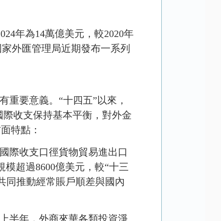
2024
年為
14
萬億美元，較
2020
年
國家外匯管理局近期發布一系列
有重要意義。“十四五”以來，
國際收支保持基本平衡，對外金
方面特點：
國際收支口徑貨物貿易進出口
規模超過
8600
億美元，較“十三
共同推動經常賬戶順差與國內
上半年，外商來華各類投資淨