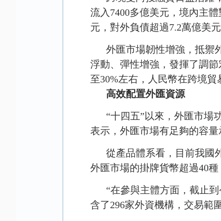
流入
7400
多億美元，境內主體
元，對外負債超過
7.2
萬億美元
外匯市場韌性增強，抵禦
浮動、彈性增強，發揮了調節
至
30%
左右，人民幣在跨境貿
高效配置外匯資源
“十四五”以來，外匯市
表示，外匯市場有足夠的容量
從產品體系看，目前我國
外匯市場的掛牌貨幣超過
40
種
“在參與主體方面，截止到
含了
296
家外資機構，交易範