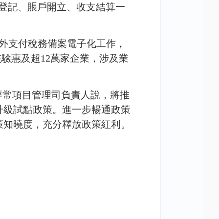
登記、賬戶開立、收支結算一
對外支付稅務備案電子化工作，
核驗惠及超
12
萬家企業，涉及業
局經常項目管理司負責人說，將推
升級試點政策。進一步暢通政策
策知曉度，充分釋放政策紅利。