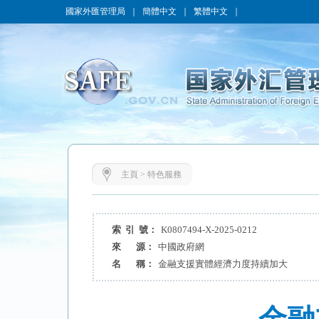
國家外匯管理局
｜
簡體中文
｜
繁體中文
｜
主頁
>
特色服務
索 引 號：
K0807494-X-2025-0212
來 源：
中國政府網
名 稱：
金融支援實體經濟力度持續加大