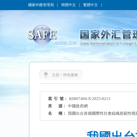
國家外匯管理局
｜
簡體中文
｜
繁體中文
｜
主頁
>
特色服務
索 引 號：
K0807494-X-2025-0215
來 源：
中國政府網
名 稱：
我國出台首個國際性社會組織規範性檔