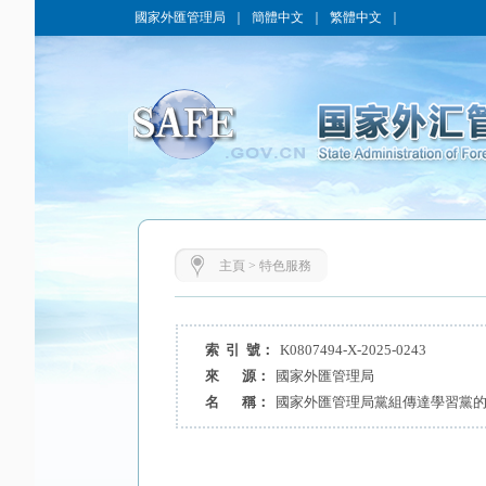
國家外匯管理局
｜
簡體中文
｜
繁體中文
｜
主頁
>
特色服務
索 引 號：
K0807494-X-2025-0243
來 源：
國家外匯管理局
名 稱：
國家外匯管理局黨組傳達學習黨