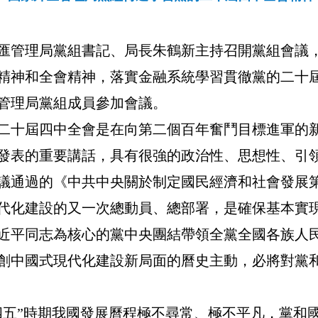
匯管理局黨組書記、局長朱鶴新主持召開黨組會議
精神和全會精神，落實金融系統學習貫徹黨的二十
管理局黨組成員參加會議。
二十屆四中全會是在向第二個百年奮鬥目標進軍的
發表的重要講話，具有很強的政治性、思想性、引領
議通過的《中共中央關於制定國民經濟和社會發展
代化建設的又一次總動員、總部署，是確保基本實
近平同志為核心的黨中央團結帶領全黨全國各族人
創中國式現代化建設新局面的曆史主動，必將對黨
四五”時期我國發展曆程極不尋常、極不平凡，黨和