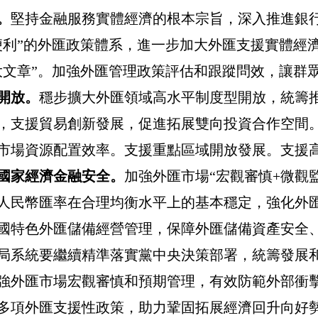
。
堅持金融服務實體經濟的根本宗旨，深入推進銀
便利”的外匯政策體系，進一步加大外匯支援實體經
大文章”。加強外匯管理政策評估和跟蹤問效，讓群
開放。
穩步擴大外匯領域高水平制度型開放，統籌
，支援貿易創新發展，促進拓展雙向投資合作空間
市場資源配置效率。支援重點區域開放發展。支援高
國家經濟金融安全。
加強外匯市場“宏觀審慎
+
微觀
人民幣匯率在合理均衡水平上的基本穩定，強化外
國特色外匯儲備經營管理，保障外匯儲備資產安全
局系統要繼續精準落實黨中央決策部署，統籌發展
強外匯市場宏觀審慎和預期管理，有效防範外部衝
多項外匯支援性政策，助力鞏固拓展經濟回升向好勢