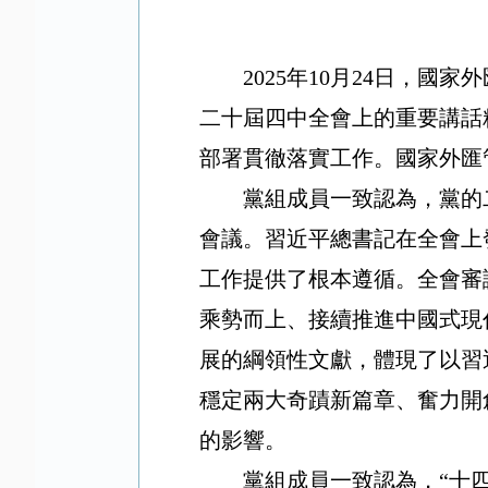
2025
年
10
月
24
日，國家外
二十屆四中全會上的重要講話
部署貫徹落實工作。國家外匯
黨組成員一致認為，黨的
會議。習近平總書記在全會上
工作提供了根本遵循。全會審
乘勢而上、接續推進中國式現
展的綱領性文獻，體現了以習
穩定兩大奇蹟新篇章、奮力開
的影響。
黨組成員一致認為，“十