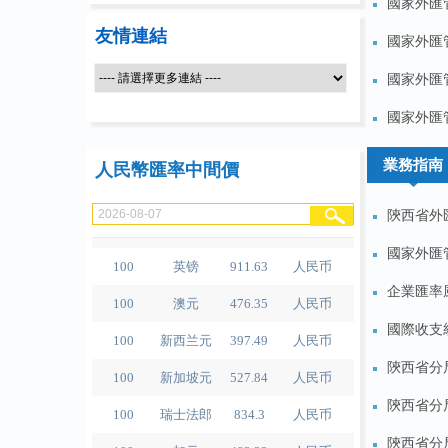
國家外匯管
友情連結
國家外匯
100
人民币
489.65
泰铢
國家外匯管
100
美元
679.04
人民币
國家外匯管
100
欧元
780.67
人民币
業務指南
人民幣匯率中間價
100
日元
4.2791
人民币
陝西省外匯
100
港元
86.56
人民币
國家外匯
100
英镑
911.63
人民币
企業匯率
100
澳元
476.35
人民币
100
新西兰元
397.49
人民币
國際收支統
100
新加坡元
527.84
人民币
陝西省分
100
瑞士法郎
834.3
人民币
陝西省分
100
加元
483.32
人民币
陝西省分