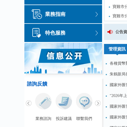
寶雞市
寶雞市
業務指南
寶雞市
寶雞市
延安市
延安市
2023年國家外匯管理局陝西省分局
公告
特色服務
銅川市
銅川市
管理資訊
各種貨幣對
朱鶴新局
諮詢反饋
國家外匯管
“2026
國家外匯管
國家外匯管
聯繫我們
業務諮詢
投訴建議
聯繫我們
業務諮詢
投訴