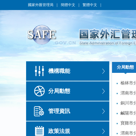
國家外匯管理局
｜
簡體中文
｜
繁體中文
｜
分局動態
分局動態
機構職能
榆林市
榆林市
分局動態
渭南市
渭南市
銅川市
銅川市
管理資訊
鹹陽市
鹹陽市
寶雞市
寶雞市
政策法規
渭南市
渭南市