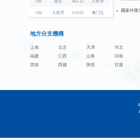
100
人民币
119.05
澳门元
國家外匯
100
人民币
60.343
林吉特
外籍來陝
100
人民币
1218.01
卢布
地方分支機構
外籍來華
100
人民币
241.34
兰特
上海
北京
天津
河北
100
人民币
21044.0
韩元
福建
江西
山東
河南
雲南
西藏
陝西
甘肅
100
人民币
54.226
迪拉姆
100
人民币
55.436
里亚尔
100
人民币
4675.68
福林
100
人民币
55.053
兹罗提
100
人民币
95.76
丹麦克朗
100
人民币
140.48
瑞典克朗
100
人民币
140.85
挪威克朗