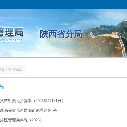
陝西省分局
主頁
>
管理資訊
訊
貨幣對美元折算率（2026年7月31日）
新局長會見新西蘭前總理約翰·基
外匯管理局年報（2025）