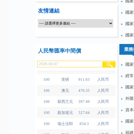
國家
友情連結
國家
100
人民币
489.65
泰铢
國家
100
美元
679.04
人民币
國家
100
欧元
780.67
人民币
業務
人民幣匯率中間價
100
日元
4.2791
人民币
國家
100
港元
86.56
人民币
100
英镑
911.63
人民币
經常
100
澳元
476.35
人民币
國家
100
新西兰元
397.49
人民币
外匯
100
新加坡元
527.84
人民币
資本
100
瑞士法郎
834.3
人民币
國家
100
加元
483.32
人民币
福建