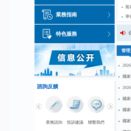
龍
龍
業務指南
寧
寧
三
三
關於公開徵求《國家外匯管理局福
特色服務
新
新
關於公開徵求《銀行辦理非金融
管理
20
國家
諮詢反饋
20
國家
國家
國家
聯繫我們
業務諮詢
投訴建議
聯繫我們
業務諮詢