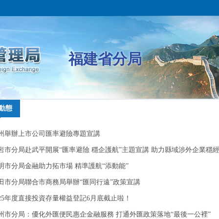
福建省分局
動態
動態
州舉辦上市公司匯率避險專題宣講
州舉辦上市公司匯率避險專題宣講
岩市分局赴武平開展“匯率避險 穩企護航”主題宣講 助力縣域涉外企業穩
岩市分局赴武平開展“匯率避險 穩企護航”主題宣講 助力縣域涉外企業穩
防風險
明市分局金融助力拓市場 精準護航“添動能”
防風險
明市分局金融助力拓市場 精準護航“添動能”
田市分局聯合市商務局舉辦“匯同行遠”政策宣講
田市分局聯合市商務局舉辦“匯同行遠”政策宣講
025年度直接投資存量權益登記6月底截止啦！
025年度直接投資存量權益登記6月底截止啦！
州市分局：優化外匯便民惠企金融服務 打通外匯政策落地“最後一公裡”
州市分局：優化外匯便民惠企金融服務 打通外匯政策落地“最後一公裡”