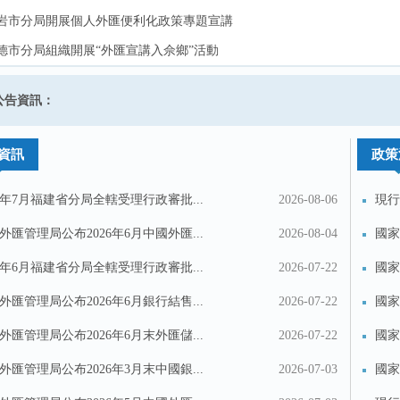
岩市分局開展個人外匯便利化政策專題宣講
岩市分局開展個人外匯便利化政策專題宣講
德市分局組織開展“外匯宣講入佘鄉”活動
德市分局組織開展“外匯宣講入佘鄉”活動
明市分局聯合貿促會開展外匯宣傳活動
明市分局聯合貿促會開展外匯宣傳活動
建省分局 關於在中國（福建）自由貿易試驗區實施跨境...
公告資訊：
春走基層|三明市分局開展“迎新春 匯服務” 外匯政策宣傳活動
春走基層|三明市分局開展“迎新春 匯服務” 外匯政策宣傳活動
企業外債簽約（變更）登記業務實施細則（徵求意見稿）》...
資訊
政策
26年7月福建省分局全轄受理行政審批...
2026-08-06
現行
外匯管理局公布2026年6月中國外匯...
2026-08-04
國家
匯...
26年6月福建省分局全轄受理行政審批...
2026-07-22
國家
匯...
外匯管理局公布2026年6月銀行結售...
2026-07-22
國家
（...
外匯管理局公布2026年6月末外匯儲...
2026-07-22
國家
修...
外匯管理局公布2026年3月末中國銀...
2026-07-03
國家
投訴建議
聯繫我們
境...