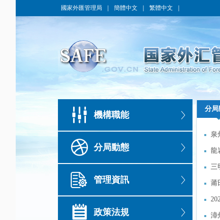
國家外匯管理局
｜
簡體中文
｜
繁體中文
｜
分局
分局
機構職能
泉
泉
分局動態
龍
龍
營
三
營
三
管理資訊
莆
莆
2
2
政策法規
漳
漳