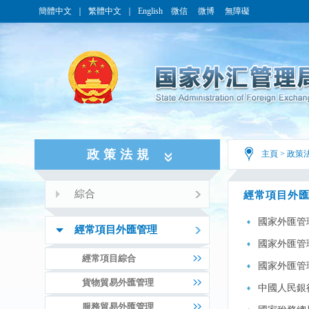
簡體中文
｜
繁體中文
｜
English
微信
微博
無障礙
政策法規
主頁
>
政策
綜合
經常項目外
國家外匯管
經常項目外匯管理
國家外匯管
經常項目綜合
國家外匯管
貨物貿易外匯管理
中國人民銀
服務貿易外匯管理