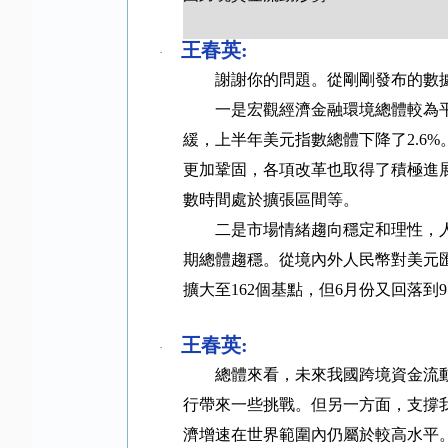
王春英
:
·
謝謝你的問題。從剛剛發布的數
一是宏觀經濟金融環境總體較為
緩，上半年美元指數總體下降了
2.6%
更加鞏固，各項改革也取得了積極進
數時間處於擴張區間等。
二是市場情緒趨向穩定和理性，
期總體趨穩。從境內外人民幣對美元
擴大至
162
個基點，但
6
月份又回落到
9
王春英
:
·
總體來看，未來我國跨境資金流
行帶來一些挑戰。但另一方面，支撐
濟增速在世界範圍內仍屬於較高水平