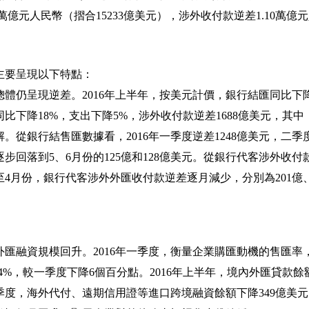
萬億元人民幣（摺合
15233
億美元），涉外收付款逆差
1.10
萬億元
主要呈現以下特點：
總體仍呈現逆差。
2016
年上半年，按美元計價，銀行結匯同比下
同比下降
18%
，支出下降
5%
，涉外收付款逆差
1688
億美元，其中
解。從銀行結售匯數據看，
2016
年一季度逆差
1248
億美元，二季
逐步回落到
5
、
6
月份的
125
億和
128
億美元。從銀行代客涉外收付
至
4
月份，銀行代客涉外外匯收付款逆差逐月減少，分別為
201
億
外匯融資規模回升。
2016
年一季度，衡量企業購匯動機的售匯率
4%
，較一季度下降
6
個百分點。
2016
年上半年，境內外匯貸款餘
季度，海外代付、遠期信用證等進口跨境融資餘額下降
349
億美元