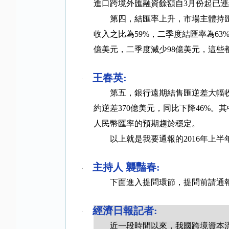
進口跨境外匯融資餘額自
3
月份起已連
第四，結匯率上升，市場主體持
收入之比為
59%
，二季度結匯率為
63
億美元，二季度減少
98
億美元，這些
王春英
:
·
第五，銀行遠期結售匯逆差大幅
約逆差
370
億美元，同比下降
46%
。其
人民幣匯率的預期趨於穩定。
以上就是我要通報的
2016
年上半
主持人 襲豔春
:
·
下面進入提問環節，提問前請通
經濟日報記者
:
·
近一段時間以來，我國跨境資本