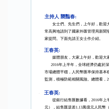
主持人 襲豔春
:
女士們、先生們，上午好，歡迎
常高興地請到了國家外匯管理局新聞
家提問。下面先請王女士作介紹。
王春英
:
·
媒體朋友，大家上午好，歡迎大
2016
年上半年，全球經濟仍處於
市場總體平穩，人民幣匯率保持基本
監測，積極防範相關風險。總體看，
2
王春英
:
·
從銀行結售匯數據看，
2016
年上
元），結售匯逆差
1.13
萬億元人民幣