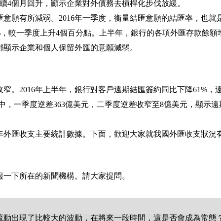
續
4
個月回升，顯示企業對外債務去槓桿化步伐放緩。
匯意願有所減弱。
2016
年一季度，衡量結匯意願的結匯率，也就
%
，較一季度上升
4
個百分點。上半年，銀行的各項外匯存款餘額
都顯示企業和個人保留外匯的意願減弱。
收窄。
2016
年上半年，銀行對客戶遠期結匯簽約同比下降
61%
，
中，一季度逆差
363
億美元，二季度逆差收窄至
8
億美元，顯示遠
年外匯收支主要統計數據。下面，歡迎大家就我國外匯收支狀況
報一下所在的新聞機構。請大家提問。
流動出現了比較大的波動，在將來一段時間，這是否會成為常態