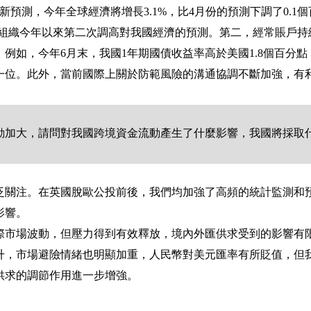
新預測，今年全球經濟將增長
3.1%
，比
4
月份的預測下調了
0.1
個
組織今年以來第二次調高對我國經濟的預測。第二，經常賬戶持
。例如，今年
6
月末，我國
1
年期國債收益率高於美國
1.8
個百分點
一位。此外，當前國際上關於防範風險的溝通協調不斷加強，有
動加大，請問對我國跨境資金流動產生了什麼影響，我國將採取
泛關注。在英國脫歐公投前後，我們均加強了高頻的統計監測和
影響。
際市場波動，但壓力得到有效釋放，境內外匯供求受到的影響有
升，市場避險情緒也明顯加重，人民幣對美元匯率有所貶值，但
供求的調節作用進一步增強。