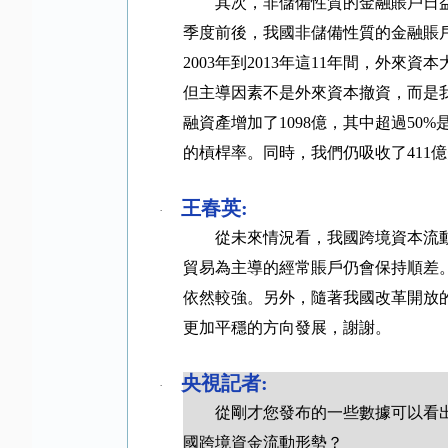
其次，非儲備性質的金融賬戶日
季度前後，我國非儲備性質的金融賬
2003
年到
2013
年這
11
年間，外來資本
但主導因素不是外來資本撤資，而是
融資產增加了
1098
億，其中超過
50%
的槓桿率。同時，我們仍吸收了
411
億
王春英
:
·
從未來情況看，我國跨境資本流
貿易為主導的經常賬戶仍會保持順差
依然較強。另外，隨著我國改革開放
更加平穩的方向發展，謝謝。
央視記者
:
·
從剛才您發布的一些數據可以看
國跨境資金流動形勢？