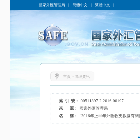
國家外匯管理局
｜
簡體中文
｜
繁體中文
｜
主頁
>
管理資訊
索 引 號：
00511897-2-2016-00197
來 源：
國家外匯管理局
名 稱：
“2016年上半年外匯收支數據有