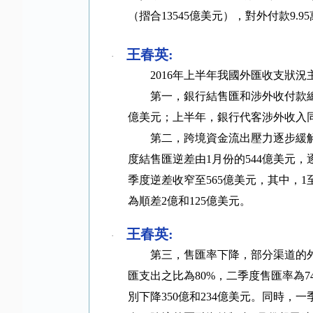
（摺合
13545
億美元），對外付款
9.95
王春英
:
·
2016
年上半年我國外匯收支狀況
第一，銀行結售匯和涉外收付款
億美元；上半年，銀行代客涉外收入
第二，跨境資金流出壓力逐步緩
度結售匯逆差由
1
月份的
544
億美元，
季度逆差收窄至
565
億美元，其中，
1
為順差
2
億和
125
億美元。
王春英
:
·
第三，售匯率下降，部分渠道的
匯支出之比為
80%
，二季度售匯率為
7
別下降
350
億和
234
億美元。同時，一