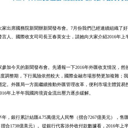
大家出席國務院新聞辦新聞發布會。
7
月份我們已經連續組織了好
發言人、國際收支司司長王春英女士，請她向大家介紹
2016
年上
家參加今天的新聞發布會。先通報一下
2016
年外匯收支情況，然
深度調整期，下行風險依然較大，國際金融市場形勢更加複雜；
穩定。外匯局一方面繼續推動外匯管理改革，便利市場主體貿易
016
年上半年我國跨境資金流出壓力逐步緩解。
半年，銀行累計結匯
4.75
萬億元人民幣（摺合
7267
億美元），售
（摺合
1738
億美元）。從銀行代客涉外收付款數據看，
2016
年上