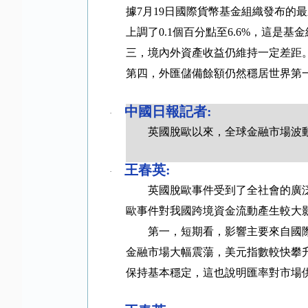
據
7
月
19
日國際貨幣基金組織發布的最
上調了
0.1
個百分點至
6.6%
，這是基金
三，境內外資產收益仍維持一定差距
第四，外匯儲備餘額仍然穩居世界第
中國日報記者
:
·
英國脫歐以來，全球金融市場波
王春英
:
·
英國脫歐事件受到了全社會的廣
歐事件對我國跨境資金流動產生較大
第一，短期看，影響主要來自國
金融市場大幅震蕩，美元指數較快攀
保持基本穩定，這也說明匯率對市場