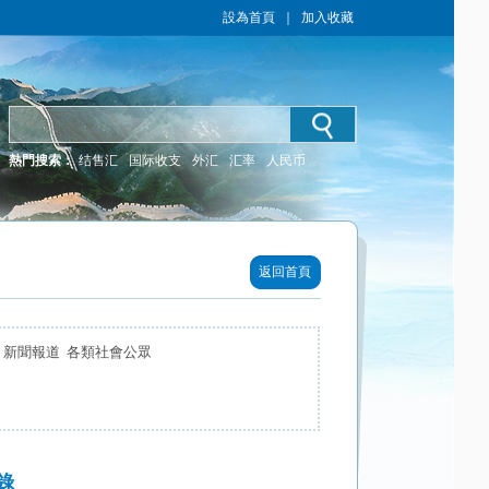
設為首頁
｜
加入收藏
熱門搜索：
结售汇
国际收支
外汇
汇率
人民币
返回首頁
 新聞報道 各類社會公眾
錄