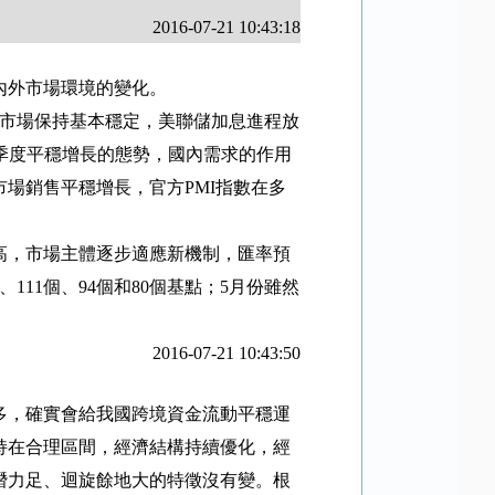
2016-07-21 10:43:18
內外市場環境的變化。
市場保持基本穩定，美聯儲加息進程放
季度平穩增長的態勢，國內需求的作用
市場銷售平穩增長，官方
PMI
指數在多
高，市場主體逐步適應新機制，匯率預
、
111
個、
94
個和
80
個基點；
5
月份雖然
2016-07-21 10:43:50
多，確實會給我國跨境資金流動平穩運
持在合理區間，經濟結構持續優化，經
潛力足、迴旋餘地大的特徵沒有變。根