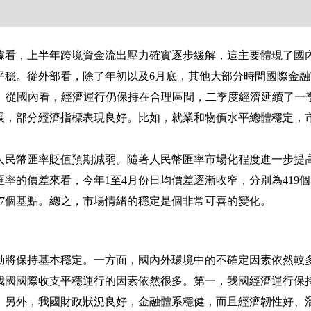
據看，上半年跨境資金流出壓力確實逐步緩解，這主要體現了國
平穩。從外部看，除了年初以及
6
月底，其他大部分時間國際金融
。從國內看，經濟運行仍保持在合理區間，二季度經濟延續了一
展，部分經濟指標表現良好。比如，就業和物價水平總體穩定，
人民幣匯率貶值預期減弱。隨著人民幣匯率市場化程度進一步提
匯率的價差來看，今年
1
至
4
月份日均價差逐漸收窄，分別為
419
個
7
個基點。總之，市場情緒的穩定是個非常可喜的變化。
動將保持基本穩定。一方面，國內外環境中的不確定因素依然較
我國國際收支平穩運行的因素依然很多。第一，我國經濟運行保
。另外，我國財政狀況良好，金融體系穩健，而且經濟韌性好、