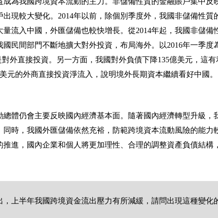
益成為我國跨境資本流動的主力。非儲備性質的金融賬戶集中反
戶出現較大變化。
2014
年以前，除個別季度外，我國非儲備性質
大量流入中國，外匯儲備也較快增長。從
2014
年起，我國非儲備
我國民間部門不斷地擴大對外投資，布局海外。以
2016
年一季度
是對外直接投資。另一方面，我國對外負債下降
135
億美元，這有
美元的外商直接投資淨流入，說明境外長期資本繼續看好中國。
動總體仍會主要反映國內經濟基本面。隨著國內經濟轉型升級，
。同時，我國外匯儲備依然充裕，防範跨境資本流動風險的能力
的推進，國內企業和個人將更加理性、合理的調整資產負債結構
出，上半年我國跨境資金流出壓力有所減緩，請問出現這種變化