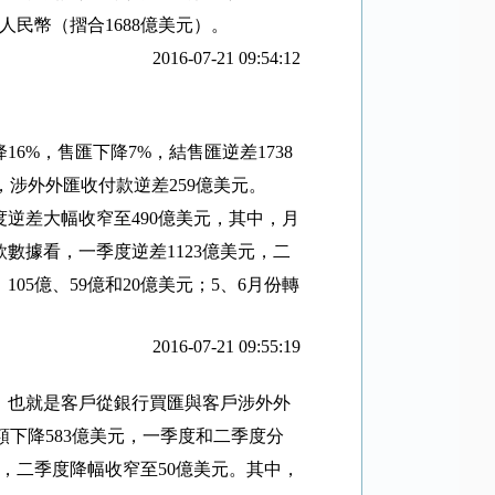
人民幣（摺合
1688
億美元）。
2016-07-21 09:54:12
降
16%
，售匯下降
7%
，結售匯逆差
1738
，涉外外匯收付款逆差
259
億美元。
度逆差大幅收窄至
490
億美元，其中，月
款數據看，一季度逆差
1123
億美元，二
、
105
億、
59
億和
20
億美元；
5
、
6
月份轉
2016-07-21 09:55:19
，也就是客戶從銀行買匯與客戶涉外外
額下降
583
億美元，一季度和二季度分
，二季度降幅收窄至
50
億美元。其中，