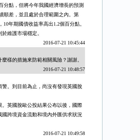
百分點，但將今年我國經濟增長的預測
續順差，並且處於合理範圍之內。第
，
10
年期國債收益率高出
1.2
個百分點。
利於維護市場穩定。
2016-07-21 10:45:44
什麼樣的措施來防範相關風險？謝謝。
2016-07-21 10:48:57
預警。到目前為止，尚沒有發現英國脫
限。英國脫歐公投結果公布以後，國際
我國跨境資金流動和境內外匯供求狀況
2016-07-21 10:49:58