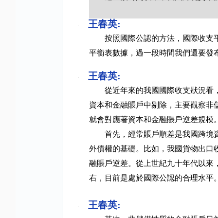
王春英
:
·
按照國際公認的方法，國際收支
平衡表數據，過一段時間我們還要發
王春英
:
·
從近年來的我國國際收支狀況看
資本和金融賬戶中剔除，主要觀察非
就會對應著資本和金融賬戶逆差規模
首先，經常賬戶順差是我國跨境
外債權的基礎。比如，我國貨物出口
融賬戶逆差。從上世紀九十年代以來
右，目前是處於國際公認的合理水平
王春英
:
·