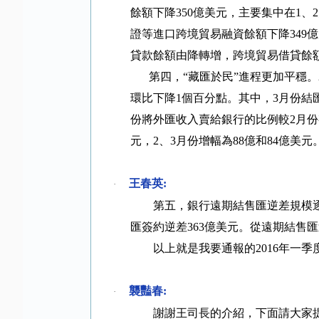
餘額下降
350
億美元，主要集中在
1
、
2
證等進口跨境貿易融資餘額下降
349
億
貸款餘額由降轉增，跨境貿易借貸餘
第四，
“
藏匯於民
”
進程更加平穩。
環比下降
1
個百分點。其中，
3
月份結
份將外匯收入賣給銀行的比例較
2
月份
元，
2
、
3
月份增幅為
88
億和
84
億美元
王春英
:
·
第五，銀行遠期結售匯逆差規模
匯簽約逆差
363
億美元。從遠期結售匯
以上就是我要通報的
2016
年一季
襲豔春
:
·
謝謝王司長的介紹，下面請大家