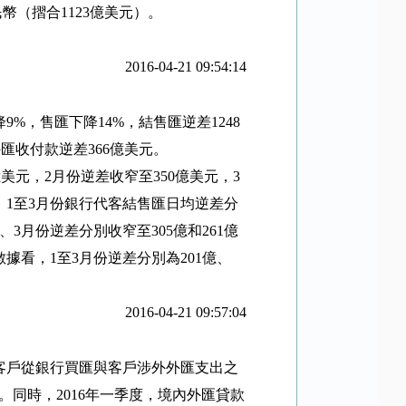
民幣（摺合
1123
億美元）。
2016-04-21 09:54:14
降
9%
，售匯下降
14%
，結售匯逆差
1248
外匯收付款逆差
366
億美元。
億美元，
2
月份逆差收窄至
350
億美元，
3
，
1
至
3
月份銀行代客結售匯日均逆差分
、
3
月份逆差分別收窄至
305
億和
261
億
數據看，
1
至
3
月份逆差分別為
201
億、
2016-04-21 09:57:04
客戶從銀行買匯與客戶涉外外匯支出之
。同時，
2016
年一季度，境內外匯貸款