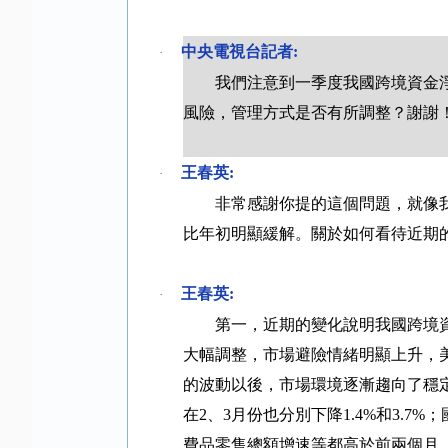
中央電視台記者
:
·
我們注意到一季度我國跨境資金
風險，管理方式是否有所調整？謝謝
王春英
:
·
非常感謝你提的這個問題，就像
比年初明顯緩解。關於如何看待近期
王春英
:
·
第一，近期的變化說明我國跨境
大幅調整，市場避險情緒明顯上升，
的波動以後，市場環境逐漸趨向了穩
在
2
、
3
月份也分別下降
1.4%
和
3.7%
；
費品零售總額增速等都高於前兩個月