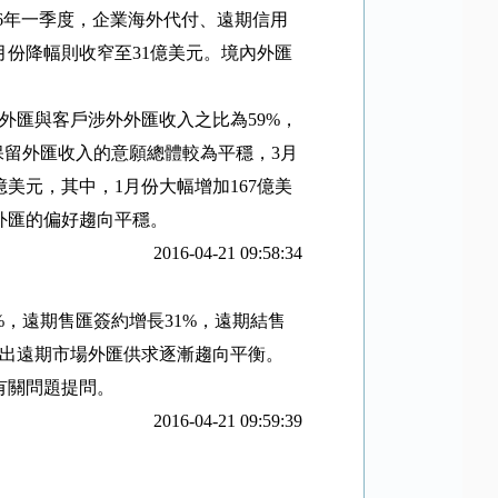
6
年一季度，企業海外代付、遠期信用
月份降幅則收窄至
31
億美元。境內外匯
外匯與客戶涉外外匯收入之比為
59%
，
保留外匯收入的意願總體較為平穩，
3
月
億美元，其中，
1
月份大幅增加
167
億美
外匯的偏好趨向平穩。
2016-04-21 09:58:34
%
，遠期售匯簽約增長
31%
，遠期結售
出遠期市場外匯供求逐漸趨向平衡。
有關問題提問。
2016-04-21 09:59:39