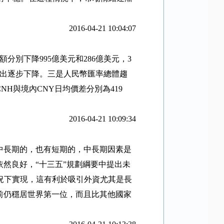
2016-04-21 10:04:07
額分別下降
995
億美元和
286
億美元，
3
出逐步下降。三是人民幣匯率總體趨
CNH
與境內
CNY
日均價差分別為
419
2016-04-21 10:09:34
中長期的，也有短期的，中長期因素是
依然良好，
“
十三五
”
規劃綱要中提出未
況下實現，這有利於吸引外資尤其是長
前仍穩居世界第一位，而且比其他國家