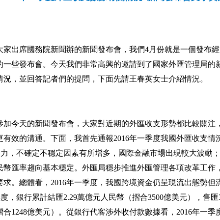
大家出席國務院新聞辦的新聞發布會，我們
4
月份就是一個發布經
的一些發布會。今天我們非常高興的邀請到了國家外匯管理局的
情況，並回答記者們的提問，下面先請王春英女士介紹情況。
參加今天的新聞發布會，大家對近期的外匯收支形勢都比較關注
更有效的溝通。下面，我首先通報
2016
年一季度我國外匯收支情
乏力，不確定不穩定因素有所增多，國際金融市場出現較大波動
民幣匯率趨向基本穩定。外匯局穩步推進外匯管理各項改革工作
要求。總體看，
2016
年一季度，我國跨境資金仍呈現流出態勢但
季度，銀行累計結匯
2.29
萬億元人民幣（摺合
3500
億美元），售匯
摺合
1248
億美元）。從銀行代客涉外收付款數據看，
2016
年一季