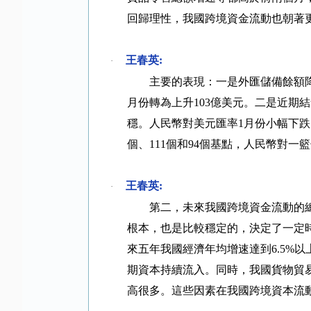
回歸理性，我國跨境資金流動也朝著
王春英
:
·
主要的表現：一是外匯儲備餘額
月份轉為上升
103
億美元。二是近期結
穩。人民幣對美元匯率
1
月份小幅下跌
個、
111
個和
94
個基點，人民幣對一籃
王春英
:
·
第二，未來我國跨境資金流動的
根本，也是比較穩定的，決定了一定
來五年我國經濟年均增速達到
6.5%
以
期資本持續流入。同時，我國貨物貿
高很多。這些因素在我國跨境資本流