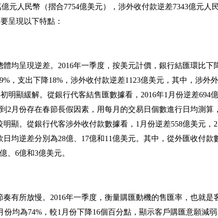
萬億元人民幣（摺合
7754
億美元），涉外收付款逆差
7343
億元人
主要呈現以下特點：
總體均呈現逆差。
2016
年一季度，按美元計價，銀行結匯環比下
19%
，支出下降
18%
，涉外收付款逆差
1123
億美元，其中，涉外
年初明顯緩解。從銀行代客結售匯數據看，
2016
年
1
月份逆差
694
到
2
月份存在春節長假因素，用每月的交易日個數進行日均測算
較明顯。從銀行代客涉外收付款數據看，
1
月份逆差
558
億美元，
2
款日均逆差分別為
28
億、
17
億和
11
億美元。其中，從外匯收付款
億、
6
億和
3
億美元。
節奏有所放慢。
2016
年一季度，衡量購匯動機的售匯率，也就是
月份均為
74%
，較
1
月份下降
16
個百分點，顯示客戶購匯意願減弱