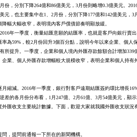
月份，分別下降
264
億和
86
億美元，
3
月份則略增
0.3
億美元。
201
美元，也主要集中在
1
、
2
月份，分別下降
177
億和
142
億美元，
3
額降幅大幅收窄，表明境內客戶償債節奏明顯放緩。
2016
年一季度，衡量結匯意願的結匯率，也就是客戶向銀行賣出
匯率為
59%
，較
2
月份回升
3
個百分點，說明今年以來企業、個人
有所提升。一季度，企業和個人境內外匯存款餘額合計增加
339
。企業、個人外匯存款增幅較大規模收窄，表明企業和個人持有
逐月縮減。
2016
年一季度，銀行對客戶遠期結匯簽約環比增長
16
逆差的各月份分布看，
1
月
247
億、
2
月
61
億、
3
月
54
億美元，顯示
度外匯收支主要統計數據。下面，歡迎大家就我國外匯收支狀況
提問，提問前通報一下所在的新聞機構。