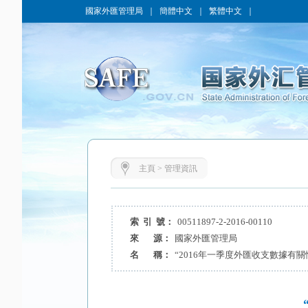
國家外匯管理局
｜
簡體中文
｜
繁體中文
｜
主頁
>
管理資訊
索 引 號：
00511897-2-2016-00110
來 源：
國家外匯管理局
名 稱：
“2016年一季度外匯收支數據有