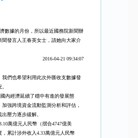
濟數據的月份，所以最近國務院新聞辦
新聞發言人王春英女士，請她向大家介
2016-04-21 09:34:07
，我們也希望利用此次外匯收支數據發
況。
；國內經濟延續了穩中有進的發展態
，加強跨境資金流動監測分析和評估，
流出壓力逐步緩解。
3.10
萬億元人民幣（摺合
4747
億美
度，累計涉外收入
4.33
萬億元人民幣