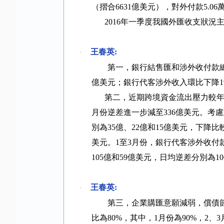
（摺合
6631
億美元），對外付款
5.06
2016
年一季度我國外匯收支狀況
王春英
:
·
第一，銀行結售匯和涉外收付款
億美元；銀行代客涉外收入環比下降
第二，近期跨境資金流出壓力較
月份逆差進一步減至
336
億美元。考慮
別為
35
億、
22
億和
15
億美元，下降比
美元。
1
至
3
月份，銀行代客涉外收付
105
億和
59
億美元，日均逆差分別為
10
王春英
:
·
第三，企業購匯意願減弱，償債
比為
80%
，其中，
1
月份為
90%
，
2
、
3