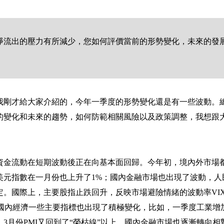
淨流出的壓力有所減少，您如何評價當前的形勢變化，未來的發
！
我剛才給大家介紹的，今年一季度的形勢變化還是有一些波動。
的變化和未來的趨勢，如何防範相關風險以及政策調整，我想跟
資金流動在短期波動後正在向基本面回歸。今年初，境內外市場
美元指數在一月份也上升了
1%
；國內金融市場也出現了波動，人
定。國際上，主要股指止跌回升，反映市場避險情緒的波動率
VI
國內經濟一些主要指標也出現了積極變化，比如，一季度工業增
，
3
月份
PMI
又回到了
“
榮枯線
”
以上，國內金融市場也逐漸轉向相