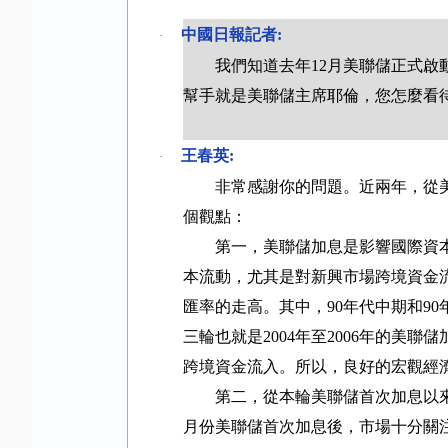
中國日報記者
:
·
我們知道去年
12
月美聯儲正式啟
幫手就是美聯儲主席耶倫，您怎麼看
王春英
:
·
非常感謝你的問題。近兩年，從
個觀點：
第一，美聯儲加息是影響國際資
本流動，尤其是對新興市場跨境資金
匯率的走高。其中，
90
年代中期和
90
三輪也就是
2004
年至
2006
年的美聯儲
跨境資金流入。所以，良好的宏觀經
第二，從本輪美聯儲首次加息以
月份美聯儲首次加息後，市場十分關