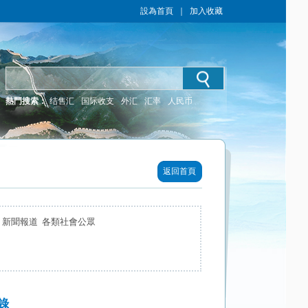
設為首頁
｜
加入收藏
熱門搜索：
结售汇
国际收支
外汇
汇率
人民币
返回首頁
 新聞報道 各類社會公眾
錄