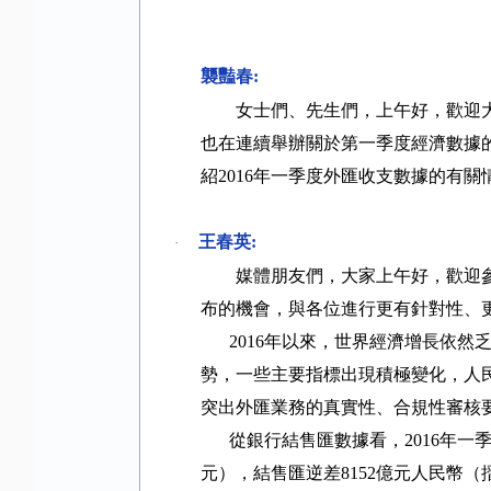
襲豔春
:
女士們、先生們，上午好，歡迎
也在連續舉辦關於第一季度經濟數據
紹
2016
年一季度外匯收支數據的有關
王春英
:
·
媒體朋友們，大家上午好，歡迎
布的機會，與各位進行更有針對性、
2016
年以來，世界經濟增長依然
勢，一些主要指標出現積極變化，人
突出外匯業務的真實性、合規性審核
從銀行結售匯數據看，
2016
年一
元），結售匯逆差
8152
億元人民幣（