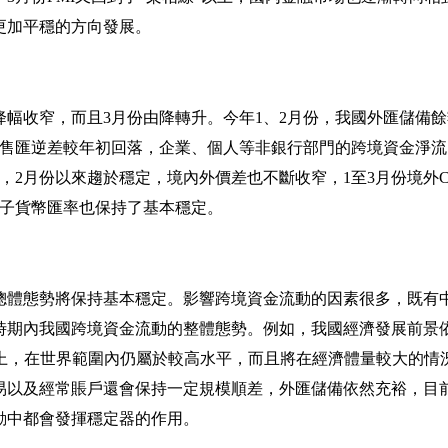
更加平穩的方向發展。
降幅收窄，而且
3
月份由降轉升。今年
1
、
2
月份，我國外匯儲備餘
售匯逆差較年初回落，企業、個人等非銀行部門的跨境資金淨流
，
2
月份以來趨於穩定，境內外價差也不斷收窄，
1
至
3
月份境外
子貨幣匯率也保持了基本穩定。
總體態勢將保持基本穩定。影響跨境資金流動的因素很多，既有
時期內我國跨境資金流動的整體態勢。例如，我國經濟發展前景
上，在世界範圍內仍屬於較高水平，而且將在經濟體量較大的情
易以及經常賬戶還會保持一定規模順差，外匯儲備依然充裕，目
動中都會發揮穩定器的作用。