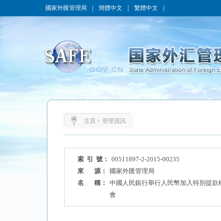
國家外匯管理局
｜
簡體中文
｜
繁體中文
｜
主頁
>
管理資訊
索 引 號：
00511897-2-2015-00235
來 源：
國家外匯管理局
名 稱：
中國人民銀行舉行人民幣加入特別提款權
會