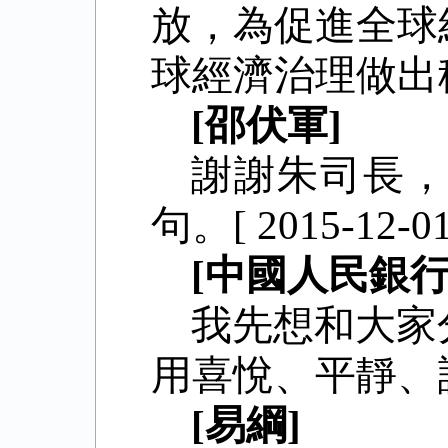
放，為促進全球
球經濟治理做出積極貢獻
[邵伏軍]
謝謝朱司長
句。
[ 2015-12-01
[中國人民銀
我先想和大家
用喜悅、平靜、
[易綱]