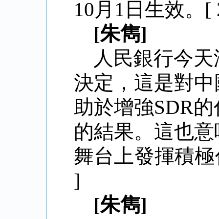
10月1日生效。[ 201
[朱雋]
人民銀行今天
決定，這是對中
助於增強
SDR
的結果。這也意
舞台上發揮積極作用有
]
[朱雋]