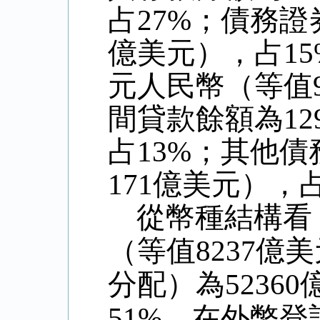
占
27%
；債務證
億美元），占
15
元人民幣（等值
間貸款餘額為
12
占
13%
；其他債
171
億美元），
從幣種結構看
（等值
8237
億美
分配）為
52360
51%
。在外幣登