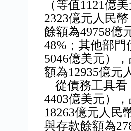
（等值
1121
億美
2323
億元人民幣
餘額為
49758
億
48%
；其他部門
5046
億美元），
額為
12935
億元
從債務工具看
4403
億美元），
18263
億元人民
與存款餘額為
27