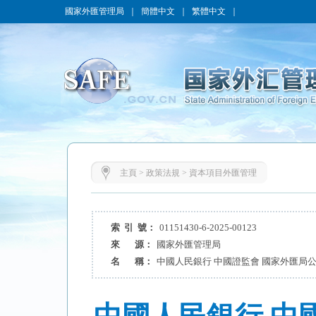
國家外匯管理局
｜
簡體中文
｜
繁體中文
｜
主頁
>
政策法規
>
資本項目外匯管理
索 引 號：
01151430-6-2025-00123
來 源：
國家外匯管理局
名 稱：
中國人民銀行 中國證監會 國家外匯局公告