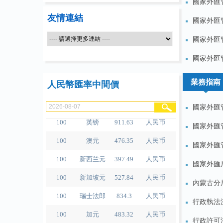
國家外匯
友情連結
國家外匯管
100
人民币
489.65
泰铢
國家外匯管
100
美元
679.04
人民币
國家外匯
100
欧元
780.67
人民币
100
日元
4.2791
人民币
業務指南
人民幣匯率中間價
100
港元
86.56
人民币
國家外匯
100
英镑
911.63
人民币
國家外匯
100
澳元
476.35
人民币
國家外匯
100
新西兰元
397.49
人民币
國家外匯
100
新加坡元
527.84
人民币
內蒙古分局
100
瑞士法郎
834.3
人民币
行政執法
100
加元
483.32
人民币
行政許可