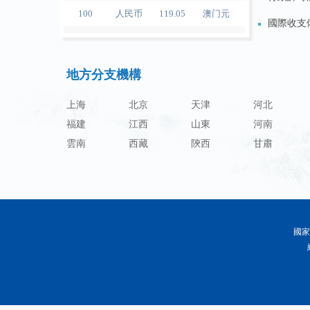
100
人民币
119.05
澳门元
國際收支
100
人民币
60.343
林吉特
特殊機構
100
人民币
1218.01
卢布
地方分支機構
金融機構
100
人民币
241.34
兰特
上海
北京
天津
河北
100
人民币
21044.0
韩元
福建
江西
山東
河南
100
人民币
54.226
迪拉姆
雲南
西藏
陝西
甘肅
100
人民币
55.436
里亚尔
100
人民币
4675.68
福林
100
人民币
55.053
兹罗提
國家
100
人民币
95.76
丹麦克朗
100
人民币
140.48
瑞典克朗
100
人民币
140.85
挪威克朗