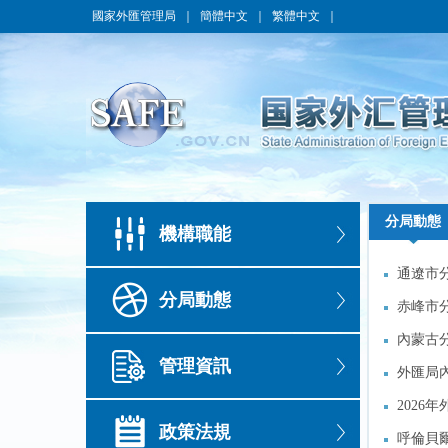
國家外匯管理局
｜
簡體中文
｜
繁體中文
｜
分局動態
分局動態
機構職能
通遼市
通遼市
分局動態
赤峰市
赤峰市
內蒙古
內蒙古
管理資訊
外匯局
外匯局
202
202
政策法規
呼倫貝
呼倫貝