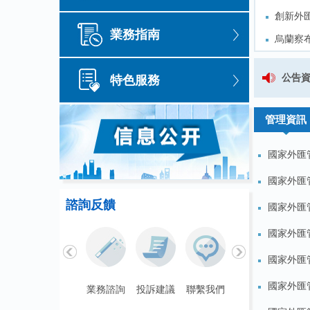
創新外
創新外
業務指南
烏蘭察
烏蘭察
鄂爾多
鄂爾多
國家外匯管理局錫林郭勒盟分局行政處
公告
特色服務
外匯便
外匯便
關於公開徵求《國家外匯管理局內蒙古自
管理資訊
國家外匯管
國家外匯管
諮詢反饋
國家外匯管
國家外匯管
國家外匯
國家外匯管
聯繫我們
業務諮詢
投訴建議
聯繫我們
業務諮詢
投訴