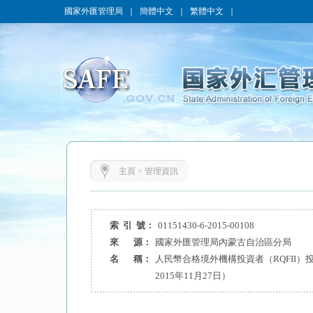
國家外匯管理局
｜
簡體中文
｜
繁體中文
｜
主頁
>
管理資訊
索 引 號：
01151430-6-2015-00108
來 源：
國家外匯管理局內蒙古自治區分局
名 稱：
人民幣合格境外機構投資者（RQFII
2015年11月27日）