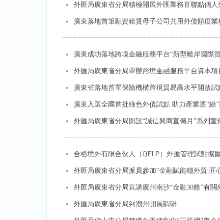
外匯局廣東省分局積極開展外匯業務直聯點個人
廣東落地首筆融資租賃母子公司共用外債額度業
廣東成功落地跨境金融服務平台“新型離岸國際貿
外匯局廣東省分局舉辦跨境金融服務平台資本項
廣東省落地首單保險機構跨境貿易高水平開放試
廣東入選全國首批綠色外債試點 助力產業逐“綠”
外匯局廣東省分局開設“誠信興商宣傳月”系列宣
合格境外有限合伙人（QFLP）外匯管理試點擴
外匯局廣東省分局派員參加“金融賦能穩外貿 匠
外匯局廣東省分局宣講廣州南沙“金融30條”有
外匯局廣東省分局到潮州開展調研