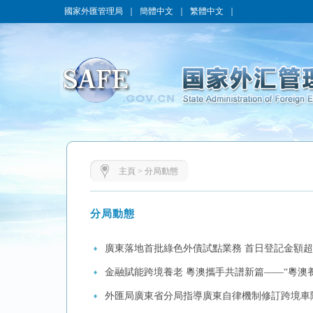
國家外匯管理局
｜
簡體中文
｜
繁體中文
｜
主頁
>
分局動態
分局動態
廣東落地首批綠色外債試點業務 首日登記金額
金融賦能跨境養老 粵澳攜手共譜新篇——“粵澳
外匯局廣東省分局指導廣東自律機制修訂跨境車