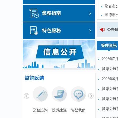
龍岩市
龍岩市
業務指南
寧德市
寧德市
三明市
三明市
關於公開徵求《國家外匯管理局福
公告
特色服務
新春走基
新春走基
關於公開徵求《銀行辦理非金融企
管理資訊
2026年
國家外匯管
諮詢反饋
2026年
國家外匯管
國家外匯管
國家外匯管
聯繫我們
業務諮詢
投訴建議
聯繫我們
業務諮詢
投訴