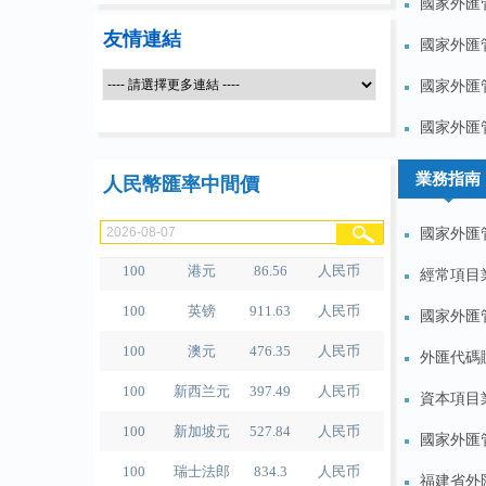
國家外匯管
友情連結
國家外匯
國家外匯管
100
人民币
489.65
泰铢
國家外匯
100
美元
679.04
人民币
100
欧元
780.67
人民币
業務指南
人民幣匯率中間價
100
日元
4.2791
人民币
國家外匯
100
港元
86.56
人民币
經常項目
100
英镑
911.63
人民币
國家外匯
100
澳元
476.35
人民币
外匯代碼
100
新西兰元
397.49
人民币
資本項目
100
新加坡元
527.84
人民币
國家外匯
100
瑞士法郎
834.3
人民币
福建省外