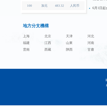
100
加元
483.32
人民币
6月1日起
100
人民币
119.05
澳门元
國際收支
100
人民币
60.343
林吉特
地方分支機構
關於明確
100
人民币
1218.01
卢布
上海
北京
天津
河北
100
人民币
241.34
兰特
福建
江西
山東
河南
100
人民币
21044.0
韩元
雲南
西藏
陝西
甘肅
100
人民币
54.226
迪拉姆
100
人民币
55.436
里亚尔
100
人民币
4675.68
福林
100
人民币
55.053
兹罗提
100
人民币
95.76
丹麦克朗
100
人民币
140.48
瑞典克朗