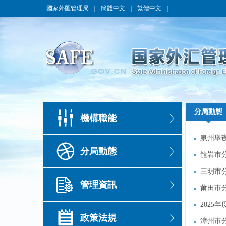
國家外匯管理局
｜
簡體中文
｜
繁體中文
｜
分局動態
分局動態
機構職能
泉州舉
泉州舉
分局動態
龍岩市
龍岩市
營防風
三明市
營防風
三明市
管理資訊
莆田市
莆田市
2025
2025
政策法規
漳州市
漳州市