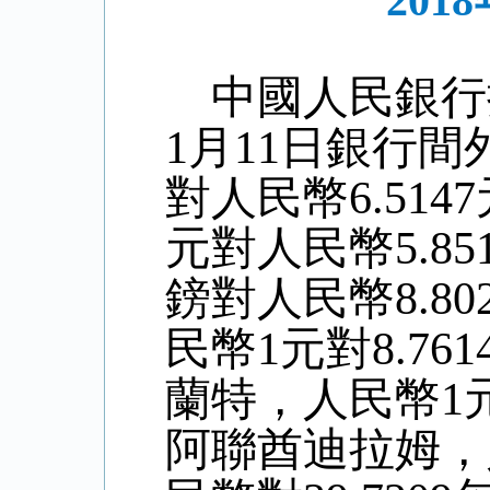
20
中國人民銀行
1
月
11
日銀行間
對人民幣6.
5147
元對人民幣
5
.
85
鎊對人民幣8
.80
民幣1元對
8.761
蘭特，人民幣1
阿聯酋迪拉姆，人