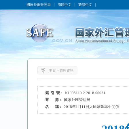
國家外匯管理局
｜
簡體中文
｜
繁體中文
｜
主頁
>
管理資訊
索 引 號：
K1905110-2-2018-00031
來 源：
國家外匯管理局
名 稱：
2018年1月11日人民幣匯率中間價