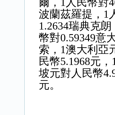
爾，1人民幣對40
波蘭茲羅提，1人
1.2634瑞典克
幣對0.59349
索，
1澳大利亞
民幣5.
1968
元，
坡元對人民幣4
.
元。