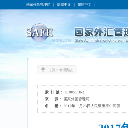
國家外匯管理局
｜
簡體中文
｜
繁體中文
｜
主頁
>
管理資訊
索 引 號：
K1905110-2
來 源：
國家外匯管理局
名 稱：
2017年11月23日人民幣匯率中間價