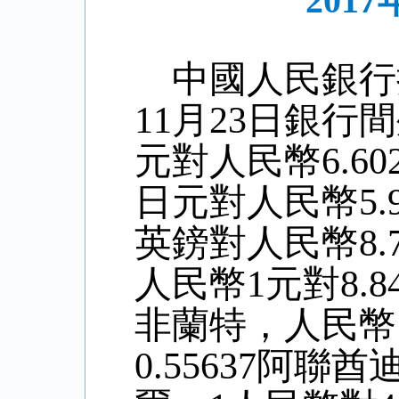
201
中國人民銀行
11
月
23
日銀行間
元對人民幣6.
60
日元對人民幣
5
.
英鎊對人民幣8
.
人民幣1元對
8.8
非蘭特，人民幣
0.55637阿聯