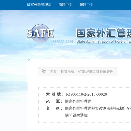
國家外匯管理局
｜
簡體中文
｜
繁體中文
｜
主頁
>
政策法規
>
特殊經濟區域外匯管理
索 引 號：
K1905110-2-2015-00020
來 源：
國家外匯管理局
名 稱：
國家外匯管理局關於改進海關特殊監管
關問題的通知