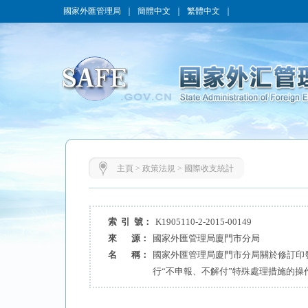
國家外匯管理局
｜
簡體中文
｜
繁體中文
｜
主頁
>
政策法規
>
國際收支統計
索 引 號：
K1905110-2-2015-00149
來 源：
國家外匯管理局廈門市分局
名 稱：
國家外匯管理局廈門市分局關於修訂印
行“不申報、不解付”特殊處理措施的操