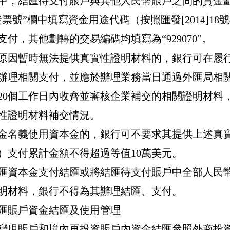
中，結匯待支付賬戶與其他人民幣賬戶之間的資金
發票號
”
欄中填寫資金用途代碼（按照匯發
[2014]18
號
支付，其他劃轉的交易編碼均填寫為
“929070”
。
原因暫時無法提供真實性證明材料的，銀行可在履
辦理相關支付，並應於辦理業務當日通過外匯局相
20
個工作日內收齊並審核企業補交的相關證明材料
性證明材料補交情況。
金名義使用資本金的，銀行可不要求其提供上述真
）支付累計金額不得超過等值
10
萬美元。
匯資本金支付結匯或將結匯待支付賬戶中全部人民
明材料，銀行不得為其辦理結匯、支付。
匯賬戶資金結匯及使用管理
變現賬戶和境內再投資賬戶內資金結匯參照外商投