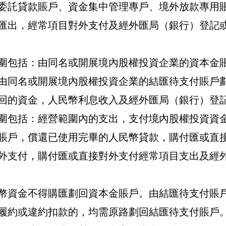
委託貸款賬戶、資金集中管理專戶、境外放款專用
匯出，經常項目對外支付及經外匯局（銀行）登記
圍包括：由同名或開展境內股權投資企業的資本金
由同名或開展境內股權投資企業的結匯待支付賬戶
回的資金，人民幣利息收入及經外匯局（銀行）登
圍包括：經營範圍內的支出，支付境內股權投資資
賬戶，償還已使用完畢的人民幣貸款，購付匯或直
外支付，購付匯或直接對外支付經常項目支出及經
幣資金不得購匯劃回資本金賬戶。由結匯待支付賬
履約或違約扣款的，均需原路劃回結匯待支付賬戶