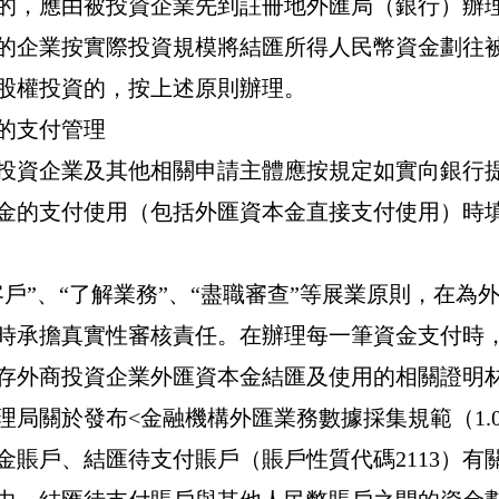
的，應由被投資企業先到註冊地外匯局（銀行）辦
的企業按實際投資規模將結匯所得人民幣資金劃往
股權投資的，按上述原則辦理。
的支付管理
投資企業及其他相關申請主體應按規定如實向銀行
金的支付使用（包括外匯資本金直接支付使用）時
客戶
”
、
“
了解業務
”
、
“
盡職審查
”
等展業原則，在為
時承擔真實性審核責任。在辦理每一筆資金支付時
存外商投資企業外匯資本金結匯及使用的相關證明
理局關於發布
<
金融機構外匯業務數據採集規範（
1.
金賬戶、結匯待支付賬戶（賬戶性質代碼
2113
）有