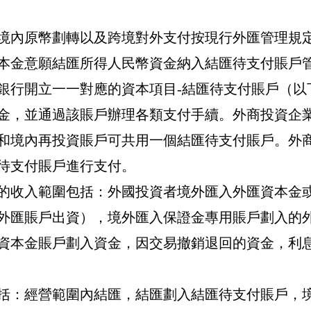
境內原幣劃轉以及跨境對外支付按現行外匯管理規
本金意願結匯所得人民幣資金納入結匯待支付賬戶
銀行開立一一對應的資本項目
-
結匯待支付賬戶（以
金，並通過該賬戶辦理各類支付手續。外商投資企
和境內再投資賬戶可共用一個結匯待支付賬戶。外
待支付賬戶進行支付。
的收入範圍包括：外國投資者境外匯入外匯資本金
外匯賬戶出資），境外匯入保證金專用賬戶劃入的
資本金賬戶劃入資金，因交易撤銷退回的資金，利
括：經營範圍內結匯，結匯劃入結匯待支付賬戶，