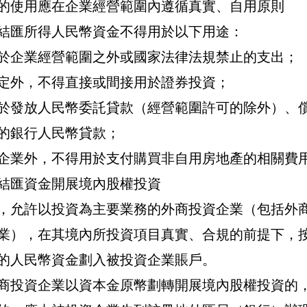
的使用應在企業經營範圍內遵循真實、自用原則
結匯所得人民幣資金不得用於以下用途：
於企業經營範圍之外或國家法律法規禁止的支出；
定外，不得直接或間接用於證券投資；
於發放人民幣委託貸款（經營範圍許可的除外）、
的銀行人民幣貸款；
企業外，不得用於支付購買非自用房地產的相關費
結匯資金開展境內股權投資
，允許以投資為主要業務的外商投資企業（包括外
業），在其境內所投資項目真實、合規的前提下，
的人民幣資金劃入被投資企業賬戶。
商投資企業以資本金原幣劃轉開展境內股權投資的