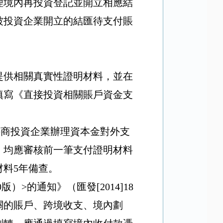
理境內再投資登記並開立相應結
被投資企業開立的結匯待支付賬
提供相關真實性證明材料，並在
填寫《直接投資相關賬戶資金支
外商投資企業辦理資本金對外支
，均應審核前一筆支付證明材料
材料
5
年備查。
0
版）
>
的通知》（匯發
[2014]18
關的賬戶、跨境收支、境內劃