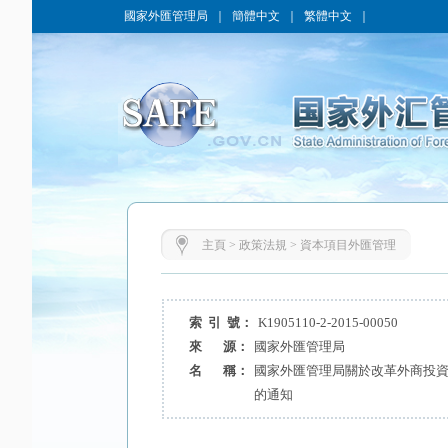
國家外匯管理局
｜
簡體中文
｜
繁體中文
｜
主頁
>
政策法規
>
資本項目外匯管理
索 引 號：
K1905110-2-2015-00050
來 源：
國家外匯管理局
名 稱：
國家外匯管理局關於改革外商投
的通知