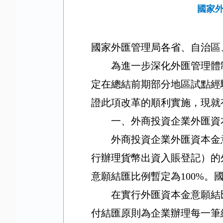
國家
國家外匯管理局各省、自治區
為進一步深化外匯管理體
定在總結前期部分地區試點經
證此項改革的順利實施，現就
一、外商投資企業外匯資
外商投資企業外匯資本金
行辦理貨幣出資入賬登記）的
意願結匯比例暫定為
100%
。
在實行外匯資本金意願結
付結匯原則為企業辦理每一筆