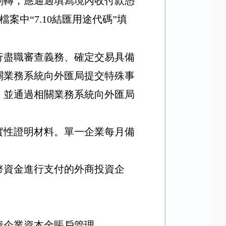
劃轉，應通過填寫境內收付款憑
檔案中
“7.10
結匯用途代碼
”
填
行盡職審查義務、確定交易具備
關業務系統向外匯局提交特殊事
，並通過相關業務系統向外匯局
實性證明材料。單一企業每月備
幣資金進行支付的外商投資企
資企業資本金賬戶管理。