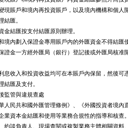
變現賬戶和境內再投資賬戶，以及境內機構和個人
理結匯。
資金結匯按支付結匯原則辦理。
和境內劃入保證金專用賬戶內的外匯資金不得結匯
保證金一方經外匯局（銀行）登記後或外匯局核准
利息收入和投資收益均可在本賬戶內保留，然後可
理結匯及支付。
後監管與違規查處
華人民共和國外匯管理條例》、《外國投資者境內
企業資本金結匯和使用等業務合規性的指導和核查
、約談負責人、現場查閱或複製業務主體相關資料