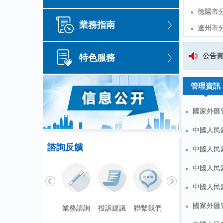
德陽市
德陽市
業務指南
達州市
達州市
雅安市
雅安市
2025年國家外匯管理局四川
公告
特色服務
樂山市
樂山市
國家外匯管理局四川省分局就 
管理資訊
國家外匯
中國人民銀
諮詢反饋
中國人民
中國人民
中國人民
國家外匯
聯繫我們
業務諮詢
投訴建議
聯繫我們
業務諮詢
投訴