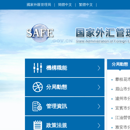
國家外匯管理局
｜
簡體中文
｜
繁體中文
｜
分局動態
分局動態
機構職能
攀枝花
攀枝花
分局動態
眉山市
眉山市
瀘州市
瀘州市
管理資訊
會
宜賓市
會
宜賓市
江油營
江油營
政策法規
雅安市分
雅安市分