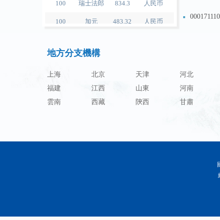
100
加元
483.32
人民币
000171
100
人民币
119.05
澳门元
000171
地方分支機構
100
人民币
60.343
林吉特
000171
100
人民币
1218.01
卢布
上海
北京
天津
河北
福建
江西
山東
河南
100
人民币
241.34
兰特
雲南
西藏
陝西
甘肅
100
人民币
21044.0
韩元
100
人民币
54.226
迪拉姆
100
人民币
55.436
里亚尔
100
人民币
4675.68
福林
100
人民币
55.053
兹罗提
100
人民币
95.76
丹麦克朗
100
人民币
140.48
瑞典克朗