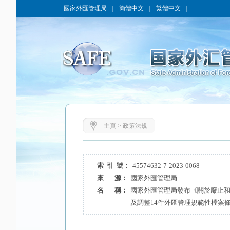
國家外匯管理局
｜
簡體中文
｜
繁體中文
｜
主頁
>
政策法規
索 引 號：
45574632-7-2023-0068
來 源：
國家外匯管理局
名 稱：
國家外匯管理局發布《關於廢止和
及調整14件外匯管理規範性檔案