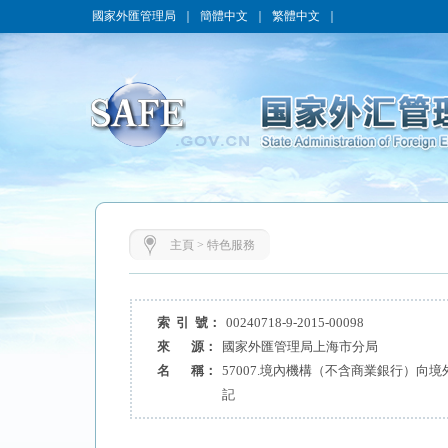
國家外匯管理局
｜
簡體中文
｜
繁體中文
｜
主頁
>
特色服務
索 引 號：
00240718-9-2015-00098
來 源：
國家外匯管理局上海市分局
名 稱：
57007.境內機構（不含商業銀行）向
記