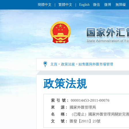
簡體中文
｜
繁體中文
｜
English
微信
微博
無障礙
主頁
>
政策法規
>
結售匯與外匯市場管理
政策法規
索 引 號：
000014453-2011-00076
來 源：
國家外匯管理局
名 稱：
（已廢止）國家外匯管理局關於完
文 號：
匯發【2011】23號