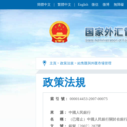
簡體中文
｜
繁體中文
｜
English
微信
微博
無障礙
主頁
>
政策法規
>
結售匯與外匯市場管理
政策法規
索 引 號：
000014453-2007-00075
來 源：
中國人民銀行
名 稱：
（已廢止）中國人民銀行關於在銀
文 號：
銀髮〔2007〕287號