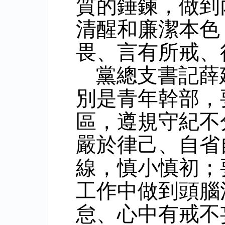
質的錘鍊，做到
清醒和廉潔本色
畏、言有所戒、
黨總支書記薛
別是青年幹部，
區，遵規守紀不
嚴於律己、自省
線，慎小慎初；
工作中做到頭腦
怠、心中有戒不