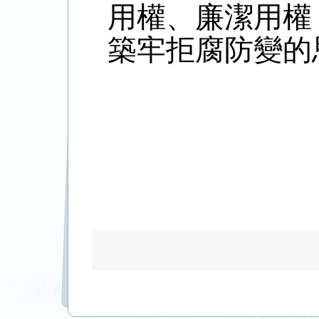
用權、廉潔用權
築牢拒腐防變的