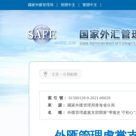
國家外匯管理局
｜
簡體中文
｜
繁體中文
｜
主頁
>
分局動態
索 引 號：
01500120-9-2021-00029
來 源：
國家外匯管理局青海省分局
名 稱：
外匯管理處黨支部開展“學黨史 守初心