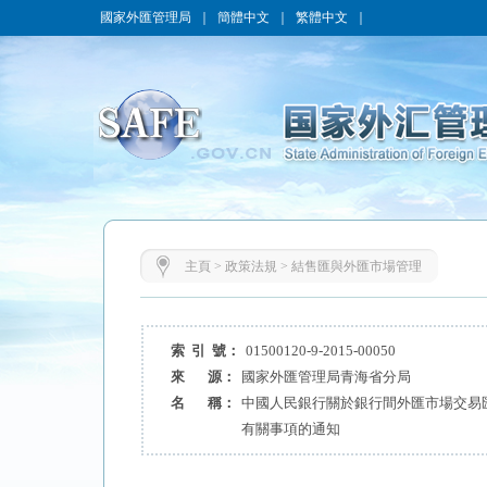
國家外匯管理局
｜
簡體中文
｜
繁體中文
｜
主頁
>
政策法規
>
結售匯與外匯市場管理
索 引 號：
01500120-9-2015-00050
來 源：
國家外匯管理局青海省分局
名 稱：
中國人民銀行關於銀行間外匯市場交易
有關事項的通知