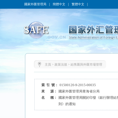
國家外匯管理局
｜
簡體中文
｜
繁體中文
｜
主頁
>
政策法規
>
結售匯與外匯市場管理
索 引 號：
01500120-9-2015-00035
來 源：
國家外匯管理局青海省分局
名 稱：
國家外匯管理局關於印發《銀行辦理結
則》的通知