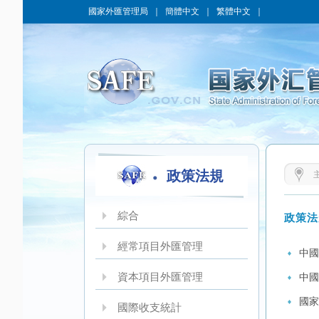
國家外匯管理局
｜
簡體中文
｜
繁體中文
｜
政策法規
綜合
政策法
經常項目外匯管理
中國
資本項目外匯管理
中國
國家
國際收支統計