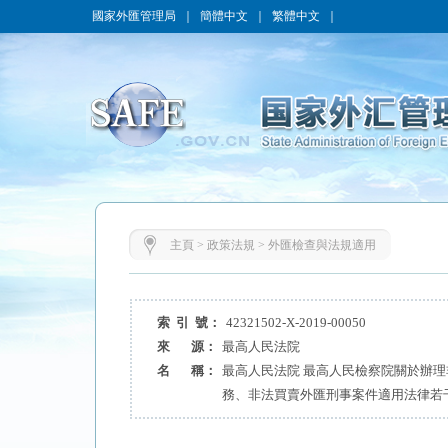
國家外匯管理局
｜
簡體中文
｜
繁體中文
｜
主頁
>
政策法規
>
外匯檢查與法規適用
索 引 號：
42321502-X-2019-00050
來 源：
最高人民法院
名 稱：
最高人民法院 最高人民檢察院關於辦
務、非法買賣外匯刑事案件適用法律若