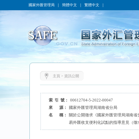
國家外匯管理局
｜
簡體中文
｜
繁體中文
｜
主頁
>
資訊公開
索 引 號：
00612704-5-2022-00047
來 源：
國家外匯管理局湖南省分局
名 稱：
關於公開徵求《國家外匯管理局湖南省
易外匯收支便利化試點的指導意見（徵