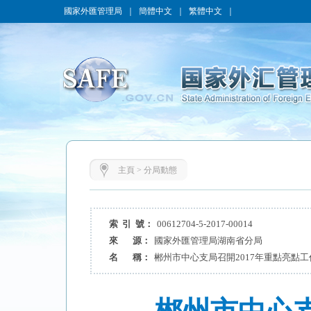
國家外匯管理局
｜
簡體中文
｜
繁體中文
｜
主頁
>
分局動態
索 引 號：
00612704-5-2017-00014
來 源：
國家外匯管理局湖南省分局
名 稱：
郴州市中心支局召開2017年重點亮點