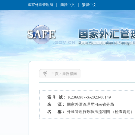
國家外匯管理局
｜
簡體中文
｜
繁體中文
｜
主頁
>
業務指南
索 引 號：
K2366987-X-2023-00149
來 源：
國家外匯管理局河南省分局
名 稱：
外匯管理行政執法流程圖 （檢查處罰）