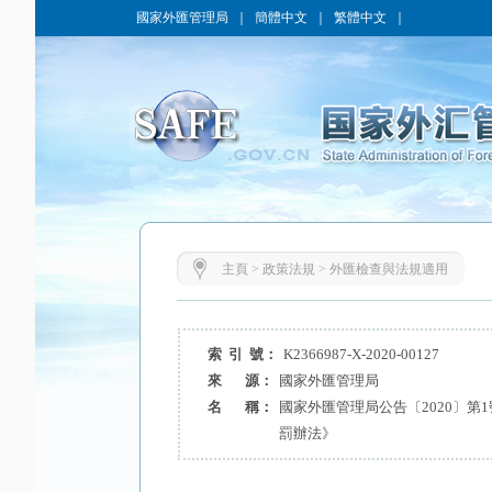
國家外匯管理局
｜
簡體中文
｜
繁體中文
｜
主頁
>
政策法規
>
外匯檢查與法規適用
索 引 號：
K2366987-X-2020-00127
來 源：
國家外匯管理局
名 稱：
國家外匯管理局公告〔2020〕第
罰辦法》