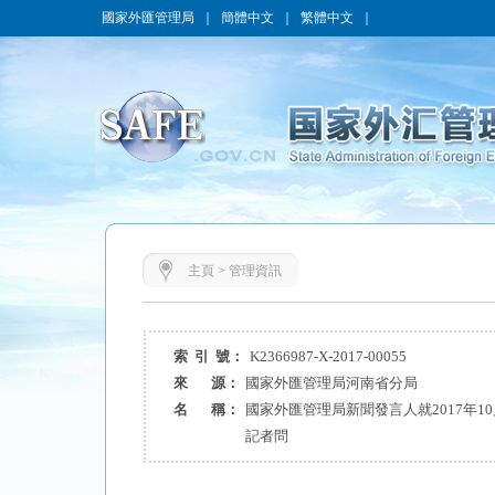
國家外匯管理局
｜
簡體中文
｜
繁體中文
｜
主頁
>
管理資訊
索 引 號：
K2366987-X-2017-00055
來 源：
國家外匯管理局河南省分局
名 稱：
國家外匯管理局新聞發言人就2017年1
記者問