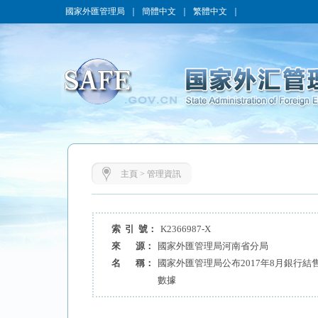
國家外匯管理局
｜
簡體中文
｜
繁體中文
｜
主頁
>
管理資訊
索 引 號：
K2366987-X
來 源：
國家外匯管理局河南省分局
名 稱：
國家外匯管理局公布2017年8月銀行
數據