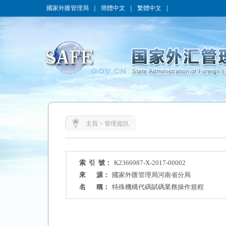
國家外匯管理局
｜
簡體中文
｜
繁體中文
｜
主頁
>
管理資訊
索 引 號：
K2366987-X-2017-00002
來 源：
國家外匯管理局河南省分局
名 稱：
特殊機構代碼賦碼業務操作規程