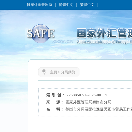
國家外匯管理局
｜
簡體中文
｜
繁體中文
｜
主頁
>
分局動態
索 引 號：
72688507-1-2025-00115
來 源：
國家外匯管理局鶴崗市分局
名 稱：
鶴崗市分局召開推進邊民互市貿易工作