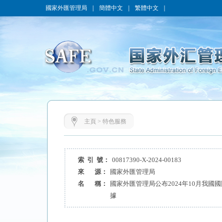
國家外匯管理局
｜
簡體中文
｜
繁體中文
｜
主頁
>
特色服務
索 引 號：
00817390-X-2024-00183
來 源：
國家外匯管理局
名 稱：
國家外匯管理局公布2024年10月我國
據