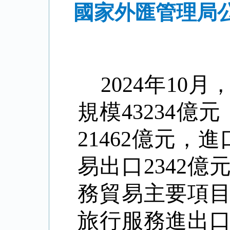
國家外匯管理局公
2024
年
10
月
規模
43234
億元
21462
億元，進
易出口
2342
億
務貿易主要項
旅行服務進出