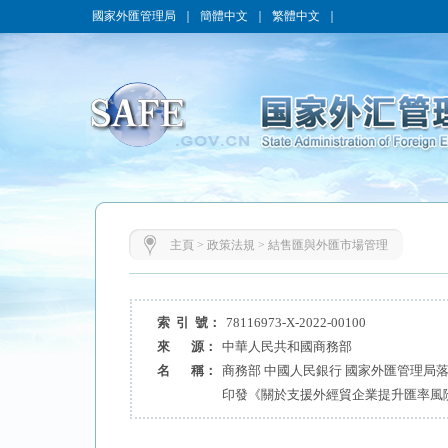
國家外匯管理局
｜
簡體中文
｜
繁體中文
｜
主頁
>
政策法規
>
結售匯與外匯市場管理
索 引 號：
78116973-X-2022-00100
來 源：
中華人民共和國商務部
名 稱：
商務部 中國人民銀行 國家外匯管理局
印發《關於支援外經貿企業提升匯率風