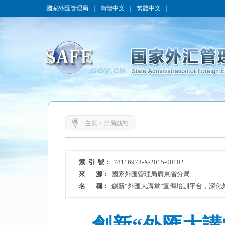
國家外匯管理局
｜
簡體中文
｜
繁體中文
｜
主頁
>
分局動態
索 引 號：
78116973-X-2015-00102
來 源：
國家外匯管理局廣東省分局
名 稱：
創新“外匯大講堂”宣傳培訓平台，深化