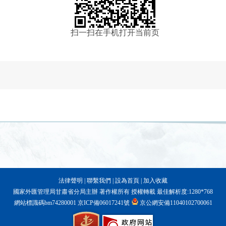
扫一扫在手机打开当前页
法律聲明
|
聯繫我們
|
設為首頁
|
加入收藏
國家外匯管理局甘肅省分局主辦 著作權所有 授權轉載 最佳解析度:1280*768
網站標識碼bm74280001
京ICP備06017241號
京公網安備11040102700061