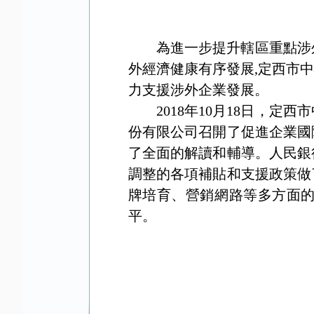
為進一步提升轄區重點涉
外經濟健康有序發展
,
定西市中
力支援涉外企業發展。
2018
年
10
月
18
日
，定西市
份有限公司召開了促進企業國
了全面的解讀和輔導。人民銀
調整的各項補貼和支援政策做
牌培育、營銷網路等多方面
平。