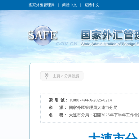
國家外匯管理局
｜
簡體中文
｜
繁體中文
｜
主頁
>
分局動態
索 引 號：
K0807494-X-2025-0214
來 源：
國家外匯管理局大連市分局
名 稱：
大連市分局：召開2025年下半年工作會