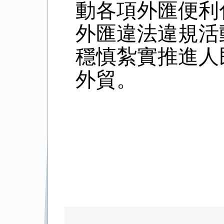
動各項外匯便利
外匯違法違規活
穩慎紮實推進人
外貿。