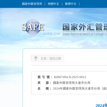
國家外匯管理局
｜
簡體中文
｜
繁體中文
｜
主頁
>
資訊公開
索 引 號：
K0807494-X-2025-0022
來 源：
國家外匯管理局大連市分局
名 稱：
2024年國家外匯管理局大連市分局《
20