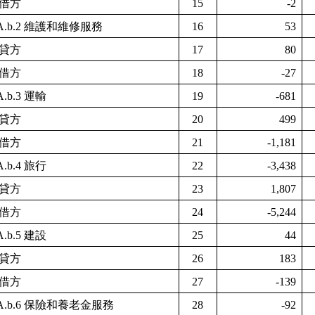
借方
15
-2
A.b.2
維護和維修服務
16
53
貸方
17
80
借方
18
-27
A.b.3
運輸
19
-681
貸方
20
499
借方
21
-1,181
A.b.4
旅行
22
-3,438
貸方
23
1,807
借方
24
-5,244
A.b.5
建設
25
44
貸方
26
183
借方
27
-139
A.b.6
保險和養老金服務
28
-92