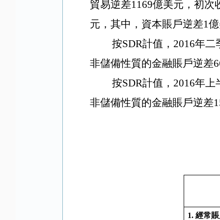
貿易逆差
1169
億美元，初次
元，其中，資本賬戶逆差
1
億
按
SDR
計值，
2016
年二
非儲備性質的金融賬戶逆差
6
按
SDR
計值，
2016
年上
非儲備性質的金融賬戶逆差
1
1.
經常賬