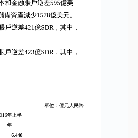
本和金融賬戶逆差
595
億美
儲備資產減少
1578
億美元。
賬戶逆差
421
億
SDR
，其中，
賬戶逆差
423
億
SDR
，其中，
單位：億元人民幣
016
年上半
年
6,448