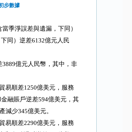
初步數據
含當季淨誤差與遺漏，下同）
，下同）逆差
6132
億元人民
差
3889
億元人民幣，其中，非
。
貿易順差
1250
億美元，服務
和金融賬戶逆差
594
億美元，其
產減少
345
億美元。
貿易順差
2290
億美元，服務