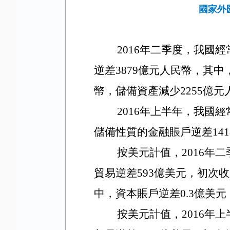
國家外
2016
年二季度，我國經
逆差
3879
億元人民幣，其中
幣，儲備資產減少
2255
億元
2016
年上半年，我國經
儲備性質的金融賬戶逆差
141
按美元計值，
2016
年二
貿易逆差
593
億美元，初次收
中，資本賬戶逆差
0.3
億美元
按美元計值，
2016
年上