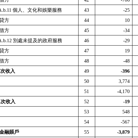
A.b.11
個人、文化和娛樂服務
43
-25
貸方
44
10
借方
45
-34
A.b.12
別處未提及的政府服務
46
-29
貸方
47
19
借方
48
-48
初次收入
49
-396
50
3,774
51
-4,170
二次收入
52
-19
53
548
54
-567
金融賬戶
55
-3,879