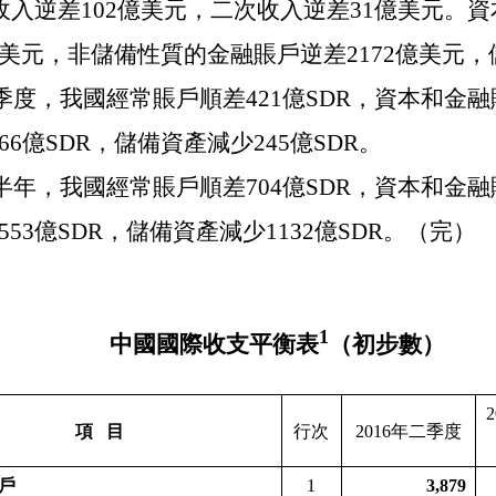
收入逆差
102
億美元，二次收入逆差
31
億美元。資
美元，非儲備性質的金融賬戶逆差
2172
億美元，
季度，我國經常賬戶順差
421
億
SDR
，資本和金融
66
億
SDR
，儲備資產減少
245
億
SDR
。
半年，我國經常賬戶順差
704
億
SDR
，資本和金融
553
億
SDR
，儲備資產減少
1132
億
SDR
。（完）
1
中國國際收支平衡表
（初步數）
2
項
目
行次
2016
年二季度
戶
1
3,879