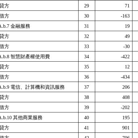
貸方
29
71
借方
30
-163
A.b.7
金融服務
31
19
貸方
32
49
借方
33
-30
A.b.8
智慧財產權使用費
34
-422
貸方
35
12
借方
36
-434
A.b.9
電信、計算機和資訊服務
37
206
貸方
38
408
借方
39
-202
A.b.10
其他商業服務
40
195
貸方
41
901
借方
42
-706