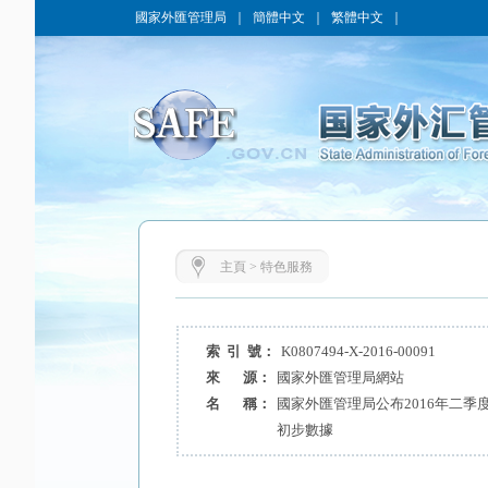
國家外匯管理局
｜
簡體中文
｜
繁體中文
｜
主頁
>
特色服務
索 引 號：
K0807494-X-2016-00091
來 源：
國家外匯管理局網站
名 稱：
國家外匯管理局公布2016年二
初步數據